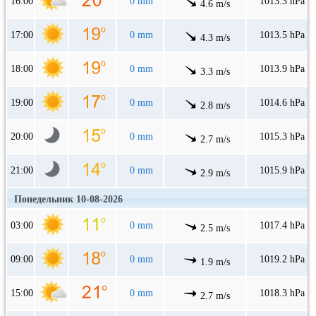
16:00
0 mm
1013.3 hPa
4.6 m/s
17:00
0 mm
1013.5 hPa
4.3 m/s
18:00
0 mm
1013.9 hPa
3.3 m/s
19:00
0 mm
1014.6 hPa
2.8 m/s
20:00
0 mm
1015.3 hPa
2.7 m/s
21:00
0 mm
1015.9 hPa
2.9 m/s
Понедельник 10-08-2026
03:00
0 mm
1017.4 hPa
2.5 m/s
09:00
0 mm
1019.2 hPa
1.9 m/s
15:00
0 mm
1018.3 hPa
2.7 m/s