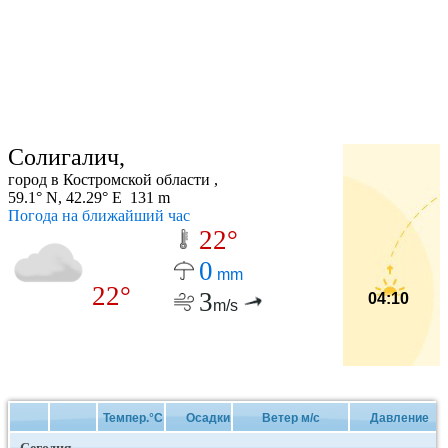
Солигалич,
город в Костромской области ,
59.1° N, 42.29° E 131 m
Погода на ближайший час
22°
0
mm
22°
3
04:10
m/s
Темпер.°C
Осадки
Ветер м/с
Давление