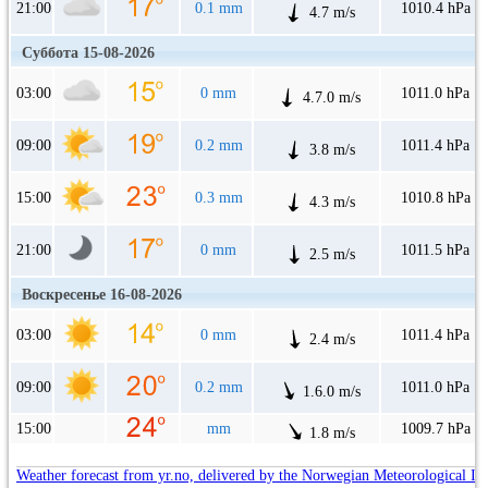
21:00
0.1 mm
1010.4 hPa
4.7 m/s
Суббота 15-08-2026
03:00
0 mm
1011.0 hPa
4.7.0 m/s
09:00
0.2 mm
1011.4 hPa
3.8 m/s
15:00
0.3 mm
1010.8 hPa
4.3 m/s
21:00
0 mm
1011.5 hPa
2.5 m/s
Воскресенье 16-08-2026
03:00
0 mm
1011.4 hPa
2.4 m/s
09:00
0.2 mm
1011.0 hPa
1.6.0 m/s
15:00
mm
1009.7 hPa
1.8 m/s
Weather forecast from yr.no, delivered by the Norwegian Meteorological In