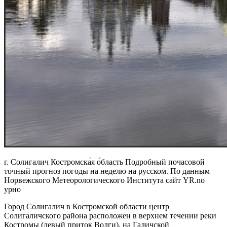
г. Солигалич Костромска́я о́бласть Подробный почасовой
точный прогноз погоды на неделю на русском. По данным
Норвежского Метеорологического Института сайт YR.no
урно
Город Солигалич в Костромской области центр
Солигаличского района расположен в верхнем течении реки
Костромы (левый приток Волги), на Галичской